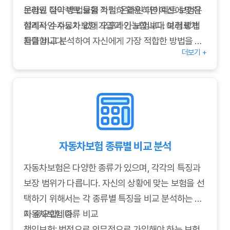
온라인 다이렉트 보험 가입: 온라인 다이렉트 보험은
보험료 절약 방법들을 적절히 활용하면 예산에 맞춰
설계사 수수료가 없어 오프라인 보험보다 보험료가
합리적인 자동차보험 가입이 가능합니다. 여러 방법
저렴합니다.
들을 비교 분석하여 자신에게 가장 적합한 방법을 선
더보기 +
운전자 범위 제한: 운전자 범위를 본인 한정이나 배우
택하세요.
자 한정으로 제한하면 보험료를 낮출 수 있습니다.
보험 비교 사이트 활용: 여러 보험사의 상품을 비교 분
석하여 가장 저렴하고 적합한 상품을 찾을 수 있습니
다.
자차보험 가입 여부 신중히 검토: 차량의 연식과 가격
자동차보험 종류별 비교 분석
을 고려하여 자차보험 가입 여부를 결정해야 합니다.
오래된 차량의 경우 자차보험 보험료가 수리비용보다
자동차보험은 다양한 종류가 있으며, 각각의 특징과
높을 수 있으므로, 가입하지 않는 것이 더 경제적일
보장 범위가 다릅니다. 자신의 상황에 맞는 보험을 선
수 있습니다.
택하기 위해서는 각 종류별 특징을 비교 분석하는 것
운전 습관 개선: 안전 운전을 통해 사고를 예방하면 무
이 중요합니다.
자동차보험 종류 비교
사고 할인 혜택을 받을 수 있으며, 장기적으로 보험료
책임보험: 법적으로 의무적으로 가입해야 하는 보험